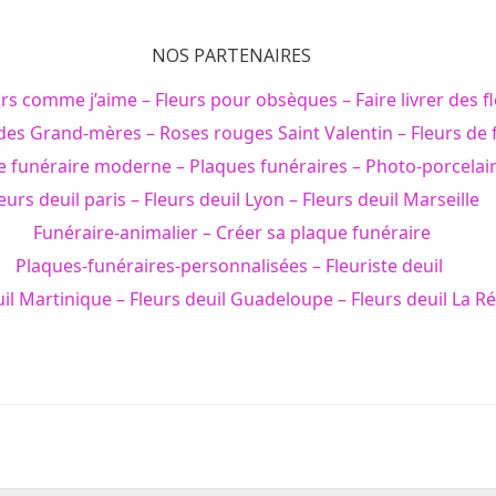
NOS PARTENAIRES
urs comme j’aime
–
Fleurs pour obsèques
–
Faire livrer des f
 des Grand-mères
–
Roses rouges Saint Valentin
–
Fleurs de 
e funéraire moderne
–
Plaques funéraires
–
Photo-porcelai
eurs deuil paris
–
Fleurs deuil Lyon
–
Fleurs deuil Marseille
Funéraire-animalier
–
Créer sa plaque funéraire
Plaques-funéraires-personnalisées
–
Fleuriste deuil
uil Martinique
–
Fleurs deuil Guadeloupe
–
Fleurs deuil La R